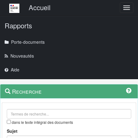
Menu principal
Accueil
Toggl
Rapports
Porte-documents
Nouveautés
Aide
Menu
Navigation
Recherche
contextuel
et
outils
annexes
dans le texte intégral des documents
Sujet