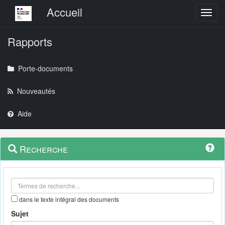
Menu principal
Accueil
Toggl
Rapports
Porte-documents
Nouveautés
Aide
Menu
Navigation
Recherche
contextuel
et
outils
annexes
dans le texte intégral des documents
Sujet