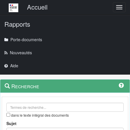
Menu principal
Accueil
Toggl
Rapports
Porte-documents
Nouveautés
Aide
Menu
Navigation
Recherche
contextuel
et
outils
annexes
dans le texte intégral des documents
Sujet