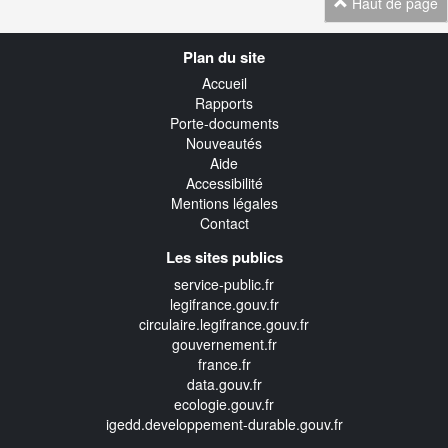
Haut de page
Navigation
Plan du site
transverse
Accueil
Rapports
Porte-documents
Nouveautés
Aide
Accessibilité
Mentions légales
Contact
Les sites publics
service-public.fr
legifrance.gouv.fr
circulaire.legifrance.gouv.fr
gouvernement.fr
france.fr
data.gouv.fr
ecologie.gouv.fr
igedd.developpement-durable.gouv.fr