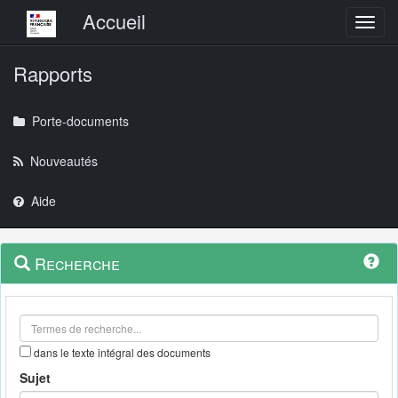
Menu principal
Accueil
Toggl
Rapports
Porte-documents
Nouveautés
Aide
Menu
Navigation
Recherche
contextuel
et
outils
annexes
dans le texte intégral des documents
Sujet