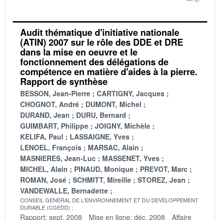
Audit thématique d'initiative nationale
(ATIN) 2007 sur le rôle des DDE et DRE
dans la mise en oeuvre et le
fonctionnement des délégations de
compétence en matière d'aides à la pierre.
Rapport de synthèse
BESSON, Jean-Pierre
CARTIGNY, Jacques
CHOGNOT, André
DUMONT, Michel
DURAND, Jean
DURU, Bernard
GUIMBART, Philippe
JOIGNY, Michèle
KELIFA, Paul
LASSAIGNE, Yves
LENOEL, François
MARSAC, Alain
MASNIERES, Jean-Luc
MASSENET, Yves
MICHEL, Alain
PINAUD, Monique
PREVOT, Marc
ROMAN, José
SCHMITT, Mireille
STOREZ, Jean
VANDEWALLE, Bernadette
CONSEIL GENERAL DE L'ENVIRONNEMENT ET DU DEVELOPPEMENT
DURABLE (CGEDD)
Rapport: sept. 2008
Mise en ligne: déc. 2008
Affaire