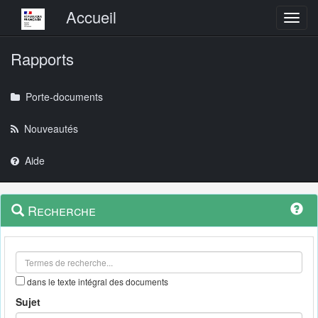
Menu principal
Accueil
Toggl
Rapports
Porte-documents
Nouveautés
Aide
Menu
Navigation
Recherche
contextuel
et
outils
annexes
dans le texte intégral des documents
Sujet