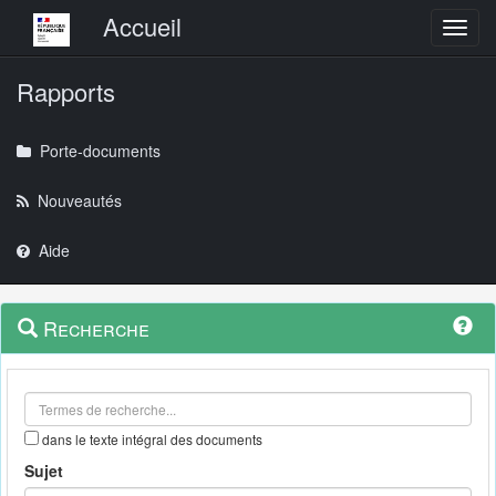
Menu principal
Accueil
Toggl
Rapports
Porte-documents
Nouveautés
Aide
Menu
Navigation
Recherche
contextuel
et
outils
annexes
dans le texte intégral des documents
Sujet