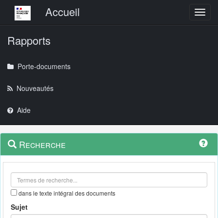
Menu principal
Accueil
Toggl
Rapports
Porte-documents
Nouveautés
Aide
Menu
Navigation
Recherche
contextuel
et
outils
annexes
dans le texte intégral des documents
Sujet