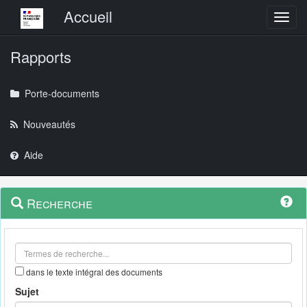
Menu principal
Accueil
Toggl
Rapports
Porte-documents
Nouveautés
Aide
Menu
Navigation
Recherche
contextuel
et
outils
annexes
dans le texte intégral des documents
Sujet