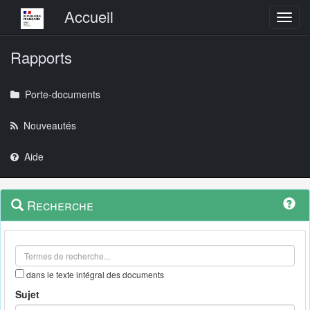
Menu principal
Accueil
Toggl
Rapports
Porte-documents
Nouveautés
Aide
Menu
Navigation
Recherche
contextuel
et
outils
annexes
dans le texte intégral des documents
Sujet