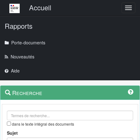
Menu principal
Accueil
Toggl
Rapports
Porte-documents
Nouveautés
Aide
Menu
Navigation
Recherche
contextuel
et
outils
annexes
dans le texte intégral des documents
Sujet