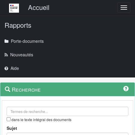
Menu principal
Accueil
Toggl
Rapports
Porte-documents
Nouveautés
Aide
Menu
Navigation
Recherche
contextuel
et
outils
annexes
dans le texte intégral des documents
Sujet