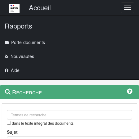
Menu principal
Accueil
Toggl
Rapports
Porte-documents
Nouveautés
Aide
Menu
Navigation
Recherche
contextuel
et
outils
annexes
dans le texte intégral des documents
Sujet