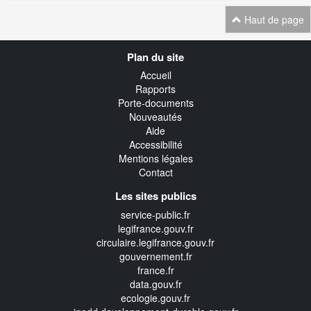
Haut de page
Navigation
Plan du site
transverse
Accueil
Rapports
Porte-documents
Nouveautés
Aide
Accessibilité
Mentions légales
Contact
Les sites publics
service-public.fr
legifrance.gouv.fr
circulaire.legifrance.gouv.fr
gouvernement.fr
france.fr
data.gouv.fr
ecologie.gouv.fr