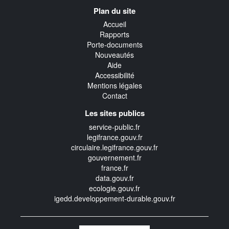
Navigation
Plan du site
transverse
Accueil
Rapports
Porte-documents
Nouveautés
Aide
Accessibilité
Mentions légales
Contact
Les sites publics
service-public.fr
legifrance.gouv.fr
circulaire.legifrance.gouv.fr
gouvernement.fr
france.fr
data.gouv.fr
ecologie.gouv.fr
igedd.developpement-durable.gouv.fr