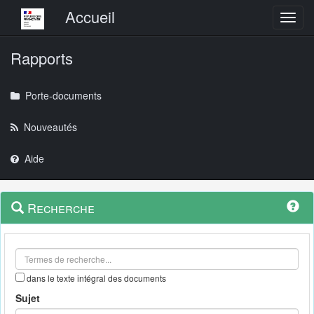
Menu principal
Accueil
Toggl
Rapports
Porte-documents
Nouveautés
Aide
Menu
Navigation
Recherche
contextuel
et
outils
annexes
dans le texte intégral des documents
Sujet