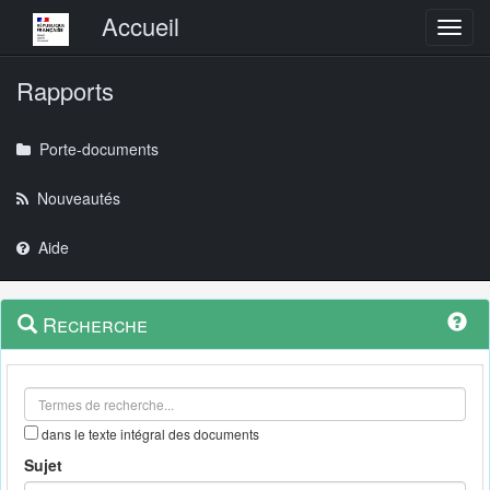
Menu principal
Accueil
Toggl
Rapports
Porte-documents
Nouveautés
Aide
Menu
Navigation
Recherche
contextuel
et
outils
annexes
dans le texte intégral des documents
Sujet