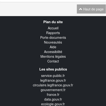
Haut de page
Navigation
Plan du site
transverse
Accueil
Rapports
Porte-documents
Nouveautés
Aide
Accessibilité
Mentions légales
Contact
Les sites publics
service-public.fr
legifrance.gouv.fr
circulaire.legifrance.gouv.fr
gouvernement.fr
france.fr
data.gouv.fr
ecologie.gouv.fr