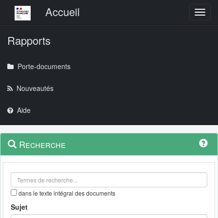
Menu principal
Accueil
Toggl
Rapports
Porte-documents
Nouveautés
Aide
Menu
Navigation
Recherche
contextuel
et
outils
annexes
dans le texte intégral des documents
Sujet