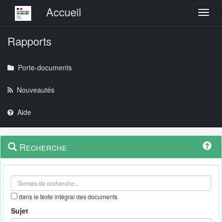
Menu principal
Accueil
Toggl
Rapports
Porte-documents
Nouveautés
Aide
Menu
Navigation
Recherche
contextuel
et
outils
annexes
dans le texte intégral des documents
Sujet