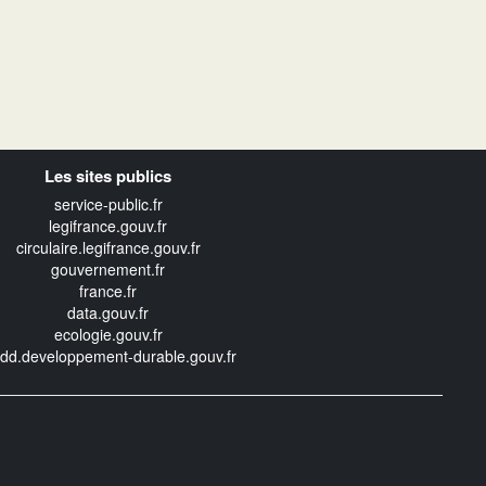
Les sites publics
service-public.fr
legifrance.gouv.fr
circulaire.legifrance.gouv.fr
gouvernement.fr
france.fr
data.gouv.fr
ecologie.gouv.fr
edd.developpement-durable.gouv.fr