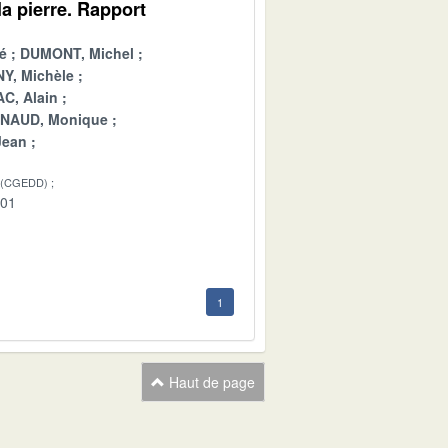
a pierre. Rapport
é
DUMONT, Michel
Y, Michèle
C, Alain
INAUD, Monique
Jean
 (CGEDD)
-01
1
Haut de page