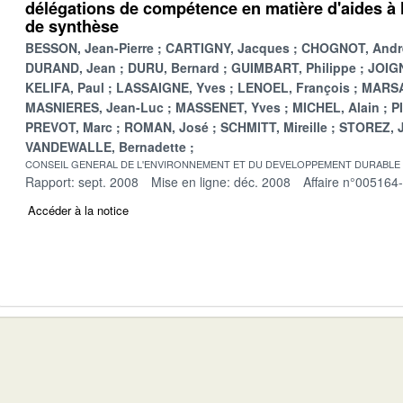
délégations de compétence en matière d'aides à l
de synthèse
BESSON, Jean-Pierre
CARTIGNY, Jacques
CHOGNOT, Andr
DURAND, Jean
DURU, Bernard
GUIMBART, Philippe
JOIGN
KELIFA, Paul
LASSAIGNE, Yves
LENOEL, François
MARSA
MASNIERES, Jean-Luc
MASSENET, Yves
MICHEL, Alain
P
PREVOT, Marc
ROMAN, José
SCHMITT, Mireille
STOREZ, 
VANDEWALLE, Bernadette
CONSEIL GENERAL DE L'ENVIRONNEMENT ET DU DEVELOPPEMENT DURABLE
Rapport: sept. 2008
Mise en ligne: déc. 2008
Affaire n°005164
Accéder à la notice