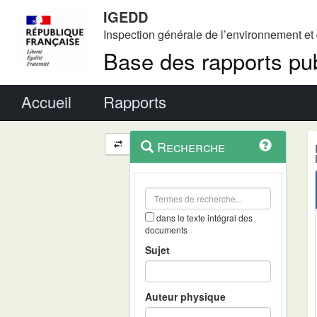
IGEDD
Inspection générale de l’environnement e
Base des rapports pub
Menu principal
Accueil
Rapports
Menu
Navigation
Recherche
contextuel
et
outils
annexes
dans le texte intégral des
documents
Sujet
Auteur physique