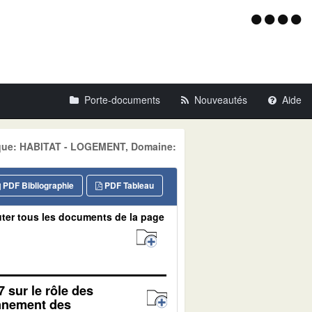
Menu
d'acce
Porte-documents
Nouveautés
Aide
tique: HABITAT - LOGEMENT, Domaine:
PDF Bibliographie
PDF Tableau
ter tous les documents de la page
7 sur le rôle des
onnement des