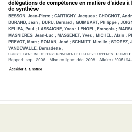
délégations de compétence en matière d'aides à l
de synthèse
BESSON, Jean-Pierre
CARTIGNY, Jacques
CHOGNOT, Andr
DURAND, Jean
DURU, Bernard
GUIMBART, Philippe
JOIGN
KELIFA, Paul
LASSAIGNE, Yves
LENOEL, François
MARSA
MASNIERES, Jean-Luc
MASSENET, Yves
MICHEL, Alain
P
PREVOT, Marc
ROMAN, José
SCHMITT, Mireille
STOREZ, 
VANDEWALLE, Bernadette
CONSEIL GENERAL DE L'ENVIRONNEMENT ET DU DEVELOPPEMENT DURABLE
Rapport: sept. 2008
Mise en ligne: déc. 2008
Affaire n°005164
Accéder à la notice