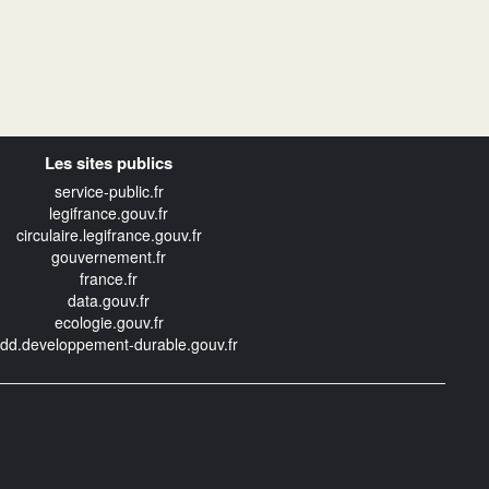
Les sites publics
service-public.fr
legifrance.gouv.fr
circulaire.legifrance.gouv.fr
gouvernement.fr
france.fr
data.gouv.fr
ecologie.gouv.fr
edd.developpement-durable.gouv.fr