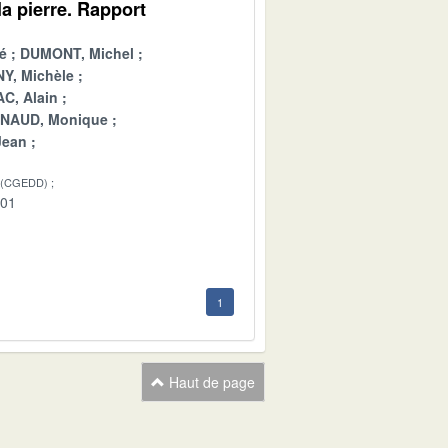
a pierre. Rapport
é
DUMONT, Michel
Y, Michèle
C, Alain
INAUD, Monique
Jean
 (CGEDD)
-01
1
Haut de page