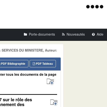
Menu
d'acce
Porte-documents
Nouveautés
Aide
ne: SERVICES DU MINISTERE, Auteur:
PDF Bibliographie
PDF Tableau
ter tous les documents de la page
7 sur le rôle des
onnement des