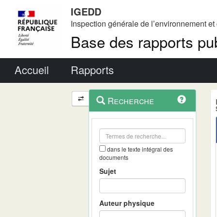
IGEDD
Inspection générale de l’environnement e
Base des rapports pub
Menu principal
Accueil
Rapports
Menu
Navigation
Recherche
contextuel
et
outils
annexes
dans le texte intégral des
documents
Sujet
Auteur physique