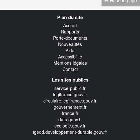
Haut de page
Navigation
Plan du site
transverse
Accueil
Rapports
Porte-documents
Nouveautés
Aide
Accessibilité
Mentions légales
Contact
Les sites publics
service-public.fr
legifrance.gouv.fr
circulaire.legifrance.gouv.fr
gouvernement.fr
france.fr
data.gouv.fr
ecologie.gouv.fr
igedd.developpement-durable.gouv.fr