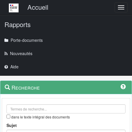
Menu principal
Accueil
Toggl
Rapports
Porte-documents
Nouveautés
Aide
Menu
Navigation
Recherche
contextuel
et
outils
annexes
dans le texte intégral des documents
Sujet