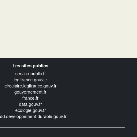
Les sites publics
service-public.fr
legifrance.gouv.fr
circulaire.legifrance.gouv.fr
gouvernement.fr
france.fr
data.gouv.fr
ecologie.gouv.fr
edd.developpement-durable.gouv.fr