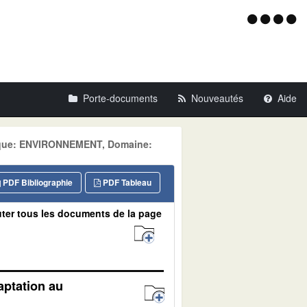
Menu
d'acce
Porte-documents
Nouveautés
Aide
atique: ENVIRONNEMENT, Domaine:
PDF Bibliographie
PDF Tableau
ter tous les documents de la page
aptation au