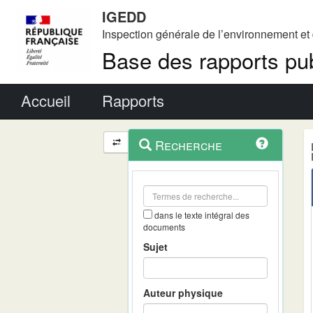
IGEDD
Inspection générale de l’environnement e
Base des rapports pub
Menu principal
Accueil
Rapports
Menu
Navigation
Recherche
contextuel
et
outils
annexes
dans le texte intégral des
documents
Sujet
Auteur physique