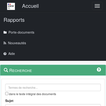
Menu principal
Accueil
Toggl
Rapports
Porte-documents
Nouveautés
Aide
Menu
Navigation
Recherche
contextuel
et
outils
annexes
dans le texte intégral des documents
Sujet