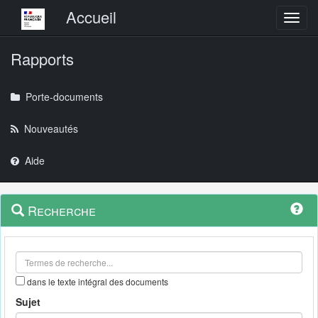
Menu principal
Accueil
Toggl
Rapports
Porte-documents
Nouveautés
Aide
Menu
Navigation
Recherche
contextuel
et
outils
annexes
dans le texte intégral des documents
Sujet