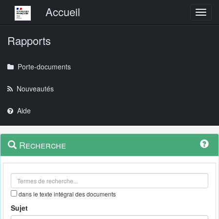
Menu principal
Accueil
Toggl
Rapports
Porte-documents
Nouveautés
Aide
Menu
Navigation
Recherche
contextuel
et
outils
annexes
dans le texte intégral des documents
Sujet