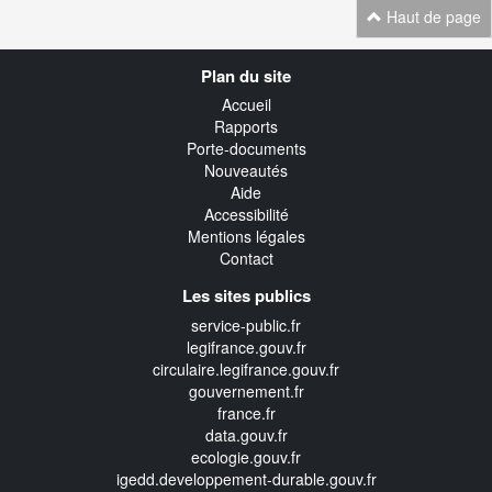
Haut de page
Navigation
Plan du site
transverse
Accueil
Rapports
Porte-documents
Nouveautés
Aide
Accessibilité
Mentions légales
Contact
Les sites publics
service-public.fr
legifrance.gouv.fr
circulaire.legifrance.gouv.fr
gouvernement.fr
france.fr
data.gouv.fr
ecologie.gouv.fr
igedd.developpement-durable.gouv.fr