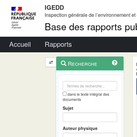
IGEDD
Inspection générale de l’environnement e
Base des rapports pub
Menu principal
Accueil
Rapports
Menu
Navigation
Recherche
contextuel
et
outils
annexes
dans le texte intégral des
documents
Sujet
Auteur physique