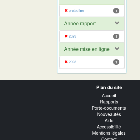
protection
1
Année rapport
2023
1
Année mise en ligne
2023
1
Navigation
Plan du site
transverse
Accueil
Rapports
Porte-documents
Nouveautés
Aide
Accessibilité
Mentions légales
Contact