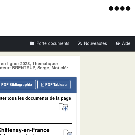
Menu
d'acce
Porte-documents
Nouveautés
Aide
 en ligne: 2023, Thématique:
ur: BRENTRUP, Serge, Mot clé:
PDF Bibliographie
PDF Tableau
ter tous les documents de la page
 Châtenay-en-France