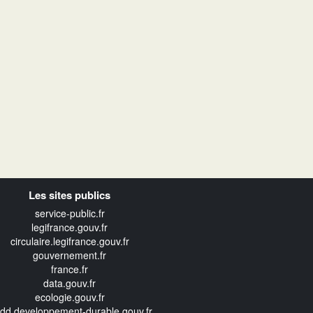
Les sites publics
service-public.fr
legifrance.gouv.fr
circulaire.legifrance.gouv.fr
gouvernement.fr
france.fr
data.gouv.fr
ecologie.gouv.fr
edd.developpement-durable.gouv.fr