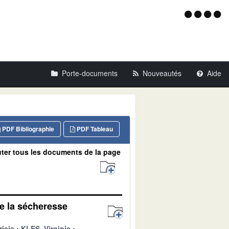
Menu
d'acce
Porte-documents
Nouveautés
Aide
PDF Bibliographie
PDF Tableau
ter tous les documents de la page
de la sécheresse
icia
KLES, Virginie