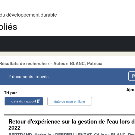
t du développement durable
liés
Résultats de recherche : - Auteur: BLANC, Patricia
2 documents trouvés
Ajou
Tri par
date du rapport
date de mise en ligne
Retour d'expérience sur la gestion de l'eau lors 
2022
BERTRAND, Nathalie
DEBRIEU-LEVRAT, Céline
BLANC, Patr