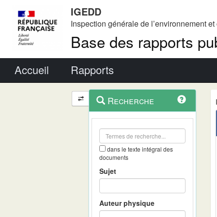
IGEDD
Inspection générale de l’environnement e
Base des rapports pub
Menu principal
Accueil
Rapports
Menu
Navigation
Recherche
contextuel
et
outils
annexes
dans le texte intégral des
documents
Sujet
Auteur physique