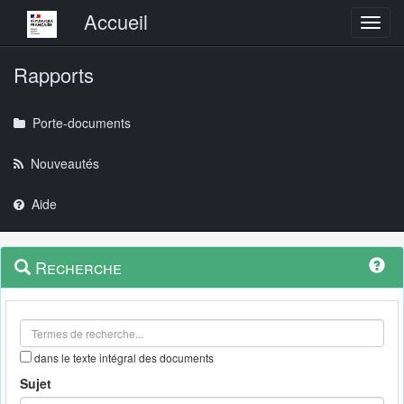
Menu principal
Accueil
Toggl
Rapports
Porte-documents
Nouveautés
Aide
Menu
Navigation
Recherche
contextuel
et
outils
annexes
dans le texte intégral des documents
Sujet