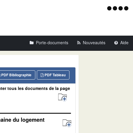
Menu
d'acce
Porte-documents
Nouveautés
Aide
PDF Bibliographie
PDF Tableau
ter tous les documents de la page
omaine du logement