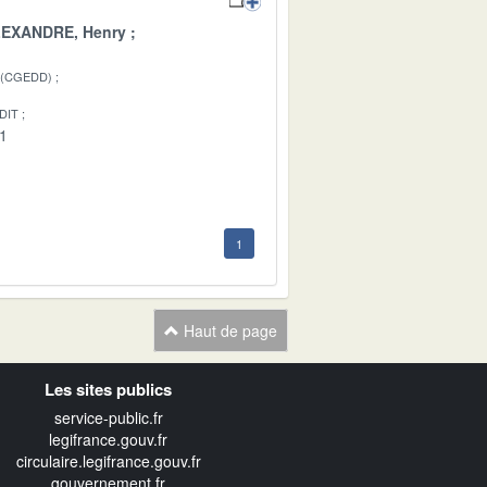
EXANDRE, Henry
 (CGEDD)
DIT
01
1
Haut de page
Les sites publics
service-public.fr
legifrance.gouv.fr
circulaire.legifrance.gouv.fr
gouvernement.fr