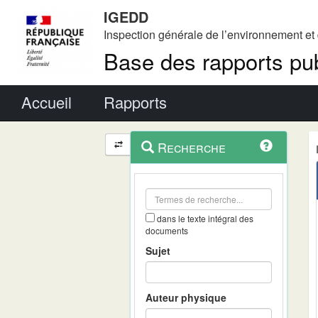
IGEDD
Inspection générale de l’environnement e
Base des rapports pub
Menu principal
Accueil
Rapports
Menu
Navigation
Recherche
contextuel
et
outils
annexes
dans le texte intégral des
documents
Sujet
Auteur physique