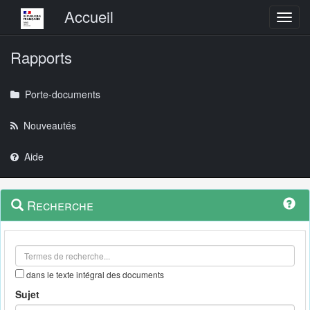
Menu principal
Accueil
Toggl
Rapports
Porte-documents
Nouveautés
Aide
Menu
Navigation
Recherche
contextuel
et
outils
annexes
dans le texte intégral des documents
Sujet