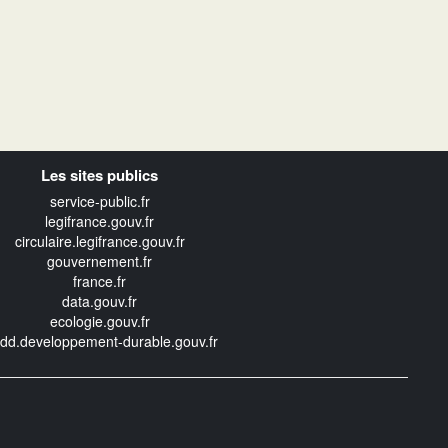
Les sites publics
service-public.fr
legifrance.gouv.fr
circulaire.legifrance.gouv.fr
gouvernement.fr
france.fr
data.gouv.fr
ecologie.gouv.fr
edd.developpement-durable.gouv.fr