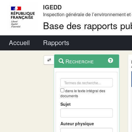
IGEDD
Inspection générale de l’environnement e
Base des rapports pub
Menu principal
Accueil
Rapports
Menu
Navigation
Recherche
contextuel
et
outils
annexes
dans le texte intégral des
documents
Sujet
Auteur physique