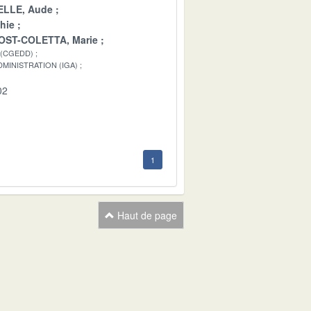
LLE, Aude
hie
OST-COLETTA, Marie
 (CGEDD)
MINISTRATION (IGA)
02
1
Haut de page