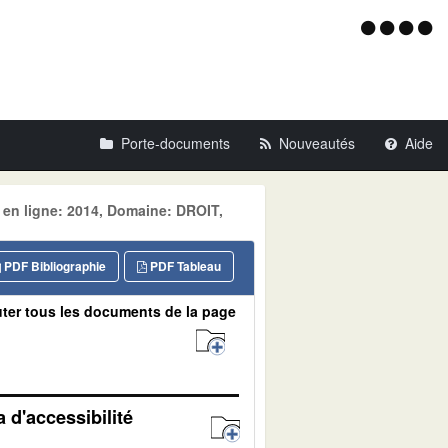
Menu
d'acce
Porte-documents
Nouveautés
Aide
 en ligne: 2014, Domaine: DROIT,
PDF Bibliographie
PDF Tableau
ter tous les documents de la page
 d'accessibilité