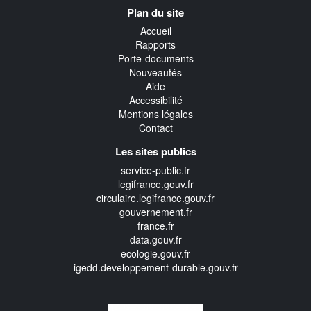
Navigation
Plan du site
transverse
Accueil
Rapports
Porte-documents
Nouveautés
Aide
Accessibilité
Mentions légales
Contact
Les sites publics
service-public.fr
legifrance.gouv.fr
circulaire.legifrance.gouv.fr
gouvernement.fr
france.fr
data.gouv.fr
ecologie.gouv.fr
igedd.developpement-durable.gouv.fr