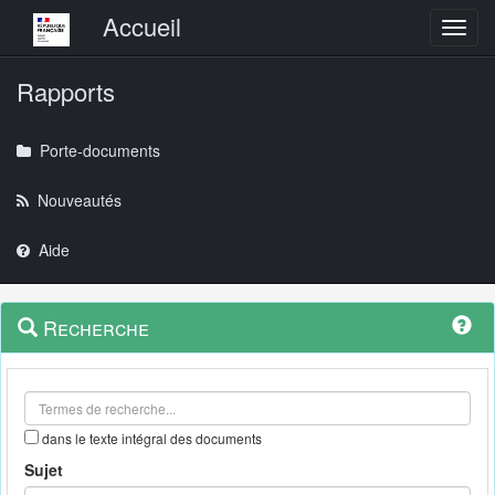
Menu principal
Accueil
Toggl
Rapports
Porte-documents
Nouveautés
Aide
Menu
Navigation
Recherche
contextuel
et
outils
annexes
dans le texte intégral des documents
Sujet