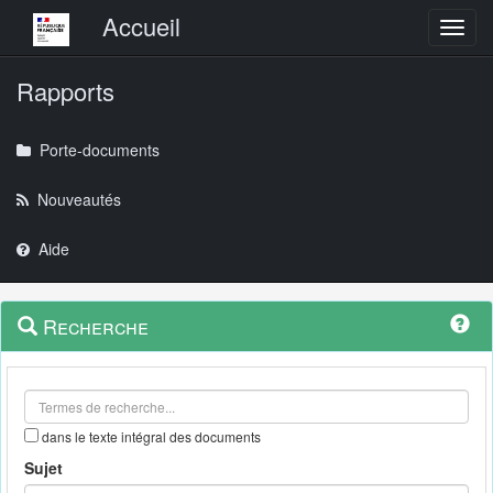
Menu principal
Accueil
Toggl
Rapports
Porte-documents
Nouveautés
Aide
Menu
Navigation
Recherche
contextuel
et
outils
annexes
dans le texte intégral des documents
Sujet