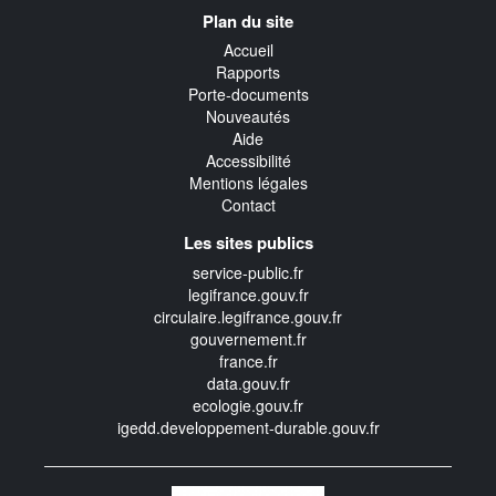
Navigation
Plan du site
transverse
Accueil
Rapports
Porte-documents
Nouveautés
Aide
Accessibilité
Mentions légales
Contact
Les sites publics
service-public.fr
legifrance.gouv.fr
circulaire.legifrance.gouv.fr
gouvernement.fr
france.fr
data.gouv.fr
ecologie.gouv.fr
igedd.developpement-durable.gouv.fr