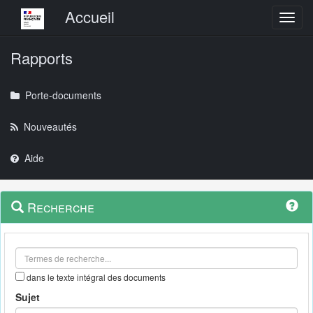
Menu principal
Accueil
Toggl
Rapports
Porte-documents
Nouveautés
Aide
Menu
Navigation
Recherche
contextuel
et
outils
annexes
dans le texte intégral des documents
Sujet