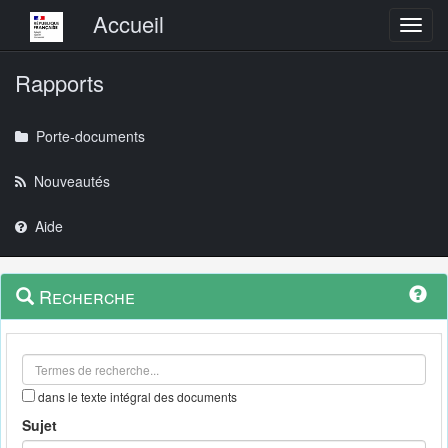
Menu principal
Accueil
Toggl
Rapports
Porte-documents
Nouveautés
Aide
Menu
Navigation
Recherche
contextuel
et
outils
annexes
dans le texte intégral des documents
Sujet