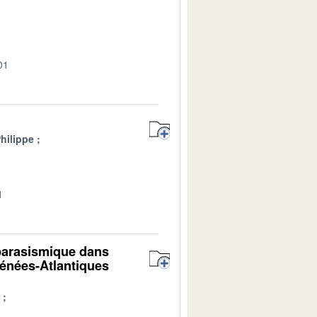
01
hilippe
1
 parasismique dans
rénées-Atlantiques