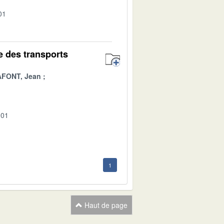
01
e des transports
AFONT, Jean
-01
1
Haut de page