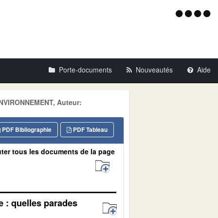
Menu
d'acce
Porte-documents
Nouveautés
Aide
: ENVIRONNEMENT, Auteur:
PDF Bibliographie
PDF Tableau
ter tous les documents de la page
e : quelles parades