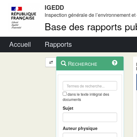
IGEDD
Inspection générale de l’environnement e
Base des rapports pub
Menu principal
Accueil
Rapports
Menu
Navigation
Recherche
contextuel
et
outils
annexes
dans le texte intégral des
documents
Sujet
Auteur physique