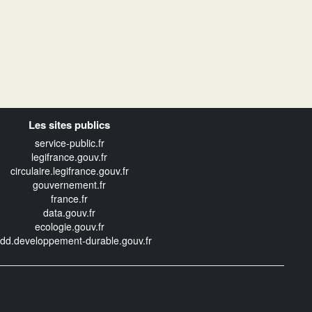
Les sites publics
service-public.fr
legifrance.gouv.fr
circulaire.legifrance.gouv.fr
gouvernement.fr
france.fr
data.gouv.fr
ecologie.gouv.fr
edd.developpement-durable.gouv.fr