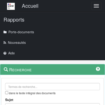
Menu principal
Accueil
Toggl
Rapports
Porte-documents
Nouveautés
Aide
Menu
Navigation
Recherche
contextuel
et
outils
annexes
dans le texte intégral des documents
Sujet