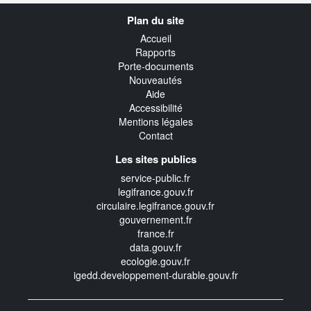
Navigation
Plan du site
transverse
Accueil
Rapports
Porte-documents
Nouveautés
Aide
Accessibilité
Mentions légales
Contact
Les sites publics
service-public.fr
legifrance.gouv.fr
circulaire.legifrance.gouv.fr
gouvernement.fr
france.fr
data.gouv.fr
ecologie.gouv.fr
igedd.developpement-durable.gouv.fr