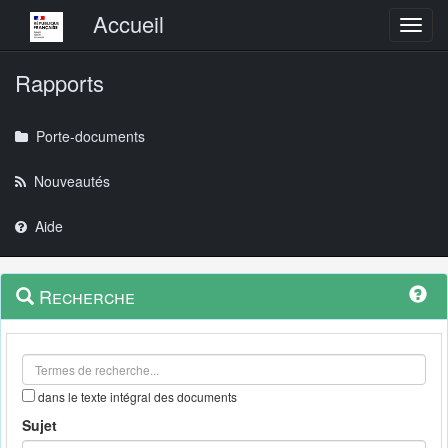
Menu principal
Accueil
Toggl
Rapports
Porte-documents
Nouveautés
Aide
Menu
Navigation
Recherche
contextuel
et
outils
annexes
dans le texte intégral des documents
Sujet