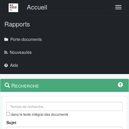
Menu principal
Accueil
Toggl
Rapports
Porte-documents
Nouveautés
Aide
Menu
Navigation
Recherche
contextuel
et
outils
annexes
dans le texte intégral des documents
Sujet