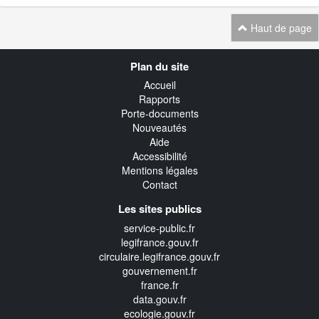
Haut de page
Navigation
Plan du site
transverse
Accueil
Rapports
Porte-documents
Nouveautés
Aide
Accessibilité
Mentions légales
Contact
Les sites publics
service-public.fr
legifrance.gouv.fr
circulaire.legifrance.gouv.fr
gouvernement.fr
france.fr
data.gouv.fr
ecologie.gouv.fr