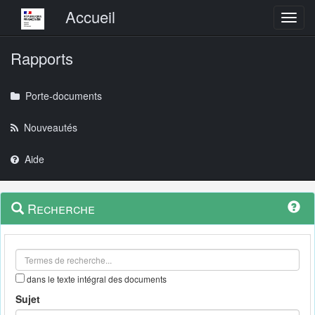
Menu principal
Accueil
Toggl
Rapports
Porte-documents
Nouveautés
Aide
Menu
Navigation
Recherche
contextuel
et
outils
annexes
dans le texte intégral des documents
Sujet