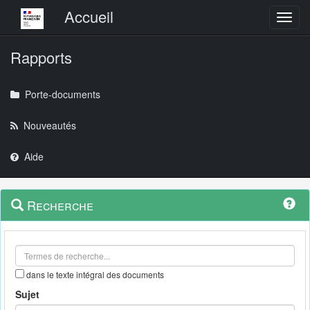
Menu principal
Accueil
Toggl
Rapports
Porte-documents
Nouveautés
Aide
Menu
Navigation
Recherche
contextuel
et
outils
annexes
dans le texte intégral des documents
Sujet