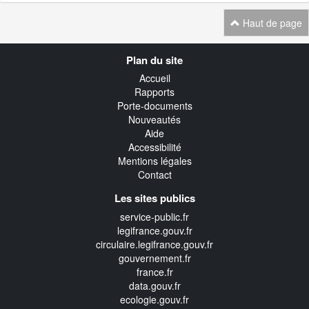
Haut de page
Navigation
Plan du site
transverse
Accueil
Rapports
Porte-documents
Nouveautés
Aide
Accessibilité
Mentions légales
Contact
Les sites publics
service-public.fr
legifrance.gouv.fr
circulaire.legifrance.gouv.fr
gouvernement.fr
france.fr
data.gouv.fr
ecologie.gouv.fr