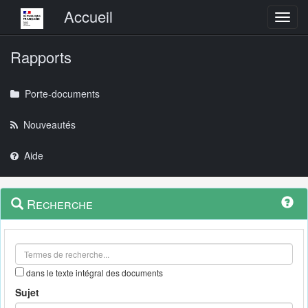
Menu principal
Accueil
Toggl
Rapports
Porte-documents
Nouveautés
Aide
Menu
Navigation
Recherche
contextuel
et
outils
annexes
dans le texte intégral des documents
Sujet