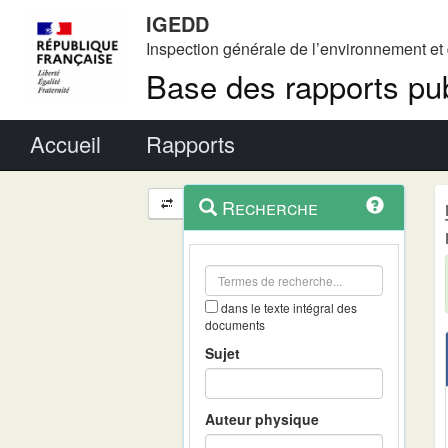
IGEDD
Inspection générale de l’environnement e
Base des rapports pub
Menu principal
Accueil
Rapports
Menu
Navigation
Recherche
contextuel
et
outils
annexes
dans le texte intégral des
documents
Sujet
Auteur physique