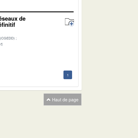
réseaux de
initif
 (CGEDD)
01
1
Haut de page