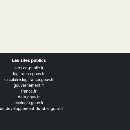
Les sites publics
service-public.fr
legifrance.gouv.fr
circulaire.legifrance.gouv.fr
gouvernement.fr
france.fr
data.gouv.fr
ecologie.gouv.fr
edd.developpement-durable.gouv.fr