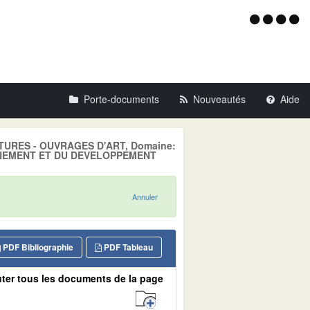
Menu
d'acce
Porte-documents
Nouveautés
Aide
UCTURES - OUVRAGES D'ART, Domaine:
NNEMENT ET DU DEVELOPPEMENT
Annuler
PDF Bibliographie
PDF Tableau
ter tous les documents de la page