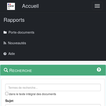
Menu principal
Accueil
Toggl
Rapports
Porte-documents
Nouveautés
Aide
Menu
Navigation
Recherche
contextuel
et
outils
annexes
dans le texte intégral des documents
Sujet