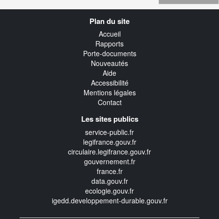
Navigation
Plan du site
transverse
Accueil
Rapports
Porte-documents
Nouveautés
Aide
Accessibilité
Mentions légales
Contact
Les sites publics
service-public.fr
legifrance.gouv.fr
circulaire.legifrance.gouv.fr
gouvernement.fr
france.fr
data.gouv.fr
ecologie.gouv.fr
igedd.developpement-durable.gouv.fr