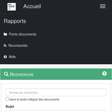
Menu principal
Accueil
Toggl
Rapports
Porte-documents
Nouveautés
Aide
Menu
Navigation
Recherche
contextuel
et
outils
annexes
dans le texte intégral des documents
Sujet