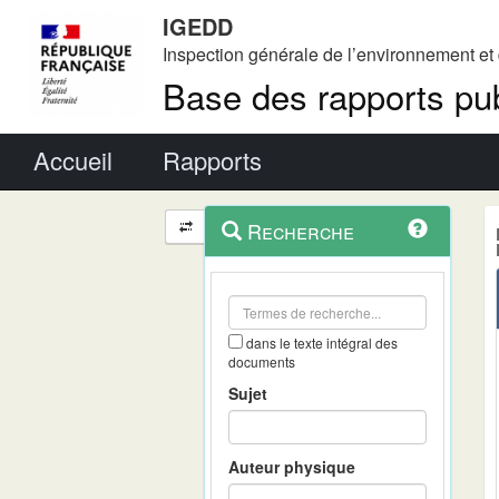
IGEDD
Inspection générale de l’environnement e
Base des rapports pub
Menu principal
Accueil
Rapports
Menu
Navigation
Recherche
contextuel
et
outils
annexes
dans le texte intégral des
documents
Sujet
Auteur physique