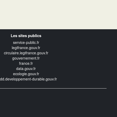
Les sites publics
service-public.fr
legifrance.gouv.fr
circulaire.legifrance.gouv.fr
gouvernement.fr
france.fr
data.gouv.fr
ecologie.gouv.fr
edd.developpement-durable.gouv.fr