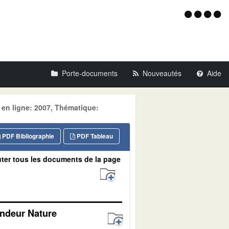
Menu
d'acce
Porte-documents
Nouveautés
Aide
 en ligne: 2007, Thématique:
PDF Bibliographie
PDF Tableau
ter tous les documents de la page
andeur Nature