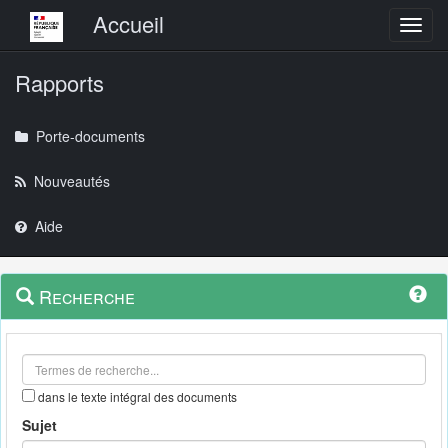
Menu principal
Accueil
Toggl
Rapports
Porte-documents
Nouveautés
Aide
Menu
Navigation
Recherche
contextuel
et
outils
annexes
dans le texte intégral des documents
Sujet