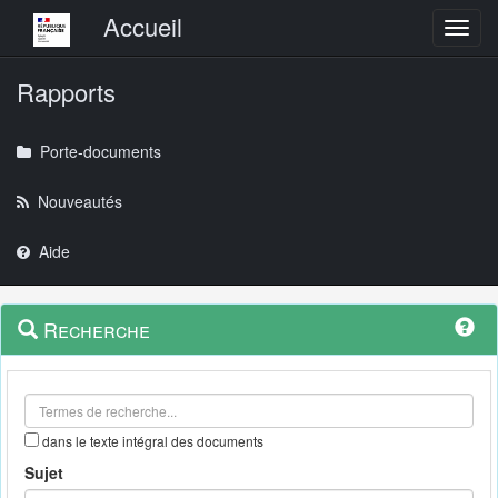
Menu principal
Accueil
Toggl
Rapports
Porte-documents
Nouveautés
Aide
Menu
Navigation
Recherche
contextuel
et
outils
annexes
dans le texte intégral des documents
Sujet