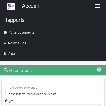
Menu principal
Accueil
Toggl
Rapports
Porte-documents
Nouveautés
Aide
Menu
Navigation
Recherche
contextuel
et
outils
annexes
dans le texte intégral des documents
Sujet