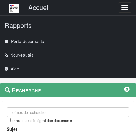
Menu principal
Accueil
Toggl
Rapports
Porte-documents
Nouveautés
Aide
Menu
Navigation
Recherche
contextuel
et
outils
annexes
dans le texte intégral des documents
Sujet