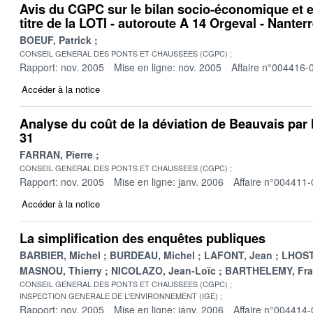
Avis du CGPC sur le bilan socio-économique et 
titre de la LOTI - autoroute A 14 Orgeval - Nanter
BOEUF, Patrick
CONSEIL GENERAL DES PONTS ET CHAUSSEES (CGPC)
Rapport: nov. 2005
Mise en ligne: nov. 2005
Affaire n°004416-
Accéder à la notice
Analyse du coût de la déviation de Beauvais par 
31
FARRAN, Pierre
CONSEIL GENERAL DES PONTS ET CHAUSSEES (CGPC)
Rapport: nov. 2005
Mise en ligne: janv. 2006
Affaire n°004411-
Accéder à la notice
La simplification des enquêtes publiques
BARBIER, Michel
BURDEAU, Michel
LAFONT, Jean
LHOSTI
MASNOU, Thierry
NICOLAZO, Jean-Loïc
BARTHELEMY, Fra
CONSEIL GENERAL DES PONTS ET CHAUSSEES (CGPC)
INSPECTION GENERALE DE L'ENVIRONNEMENT (IGE)
Rapport: nov. 2005
Mise en ligne: janv. 2006
Affaire n°004414-