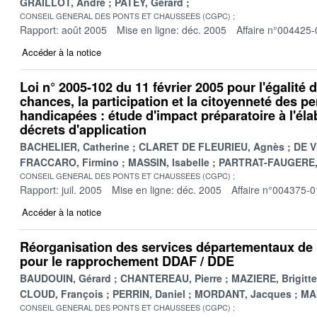
GRAILLOT, André
PATEY, Gérard
CONSEIL GENERAL DES PONTS ET CHAUSSEES (CGPC)
Rapport: août 2005
Mise en ligne: déc. 2005
Affaire n°004425-
Accéder à la notice
Loi n° 2005-102 du 11 février 2005 pour l'égalité 
chances, la participation et la citoyenneté des p
handicapées : étude d'impact préparatoire à l'él
décrets d'application
BACHELIER, Catherine
CLARET DE FLEURIEU, Agnès
DE V
FRACCARO, Firmino
MASSIN, Isabelle
PARTRAT-FAUGERE, 
CONSEIL GENERAL DES PONTS ET CHAUSSEES (CGPC)
Rapport: juil. 2005
Mise en ligne: déc. 2005
Affaire n°004375-0
Accéder à la notice
Réorganisation des services départementaux de l
pour le rapprochement DDAF / DDE
BAUDOUIN, Gérard
CHANTEREAU, Pierre
MAZIERE, Brigitte
CLOUD, François
PERRIN, Daniel
MORDANT, Jacques
MA
CONSEIL GENERAL DES PONTS ET CHAUSSEES (CGPC)