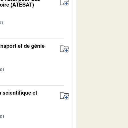
toire (ATESAT)
01
ansport et de génie
-01
 scientifique et
-01