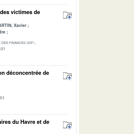
 des victimes de
RTIN, Xavier
dre
 DES FINANCES (IGF)
-01
ion déconcentrée de
-01
aires du Havre et de