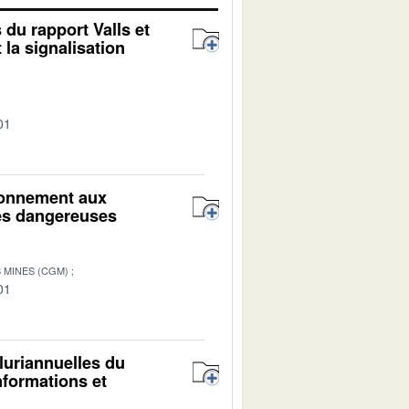
du rapport Valls et
la signalisation
01
ironnement aux
res dangereuses
 MINES (CGM)
01
luriannuelles du
nformations et