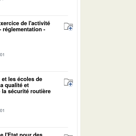
ercice de l'activité
- réglementation -
-01
 et les écoles de
a qualité et
 la sécurité routière
-01
e l'Etat pour des