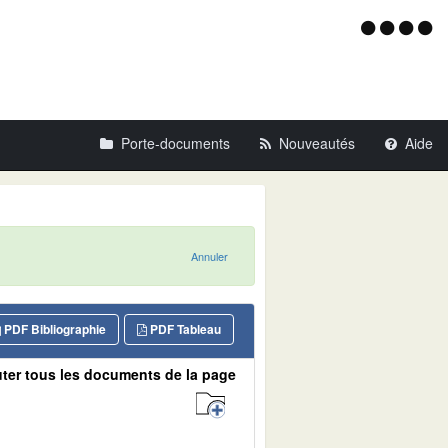
Menu
d'acce
Porte-documents
Nouveautés
Aide
Annuler
PDF Bibliographie
PDF Tableau
ter tous les documents de la page