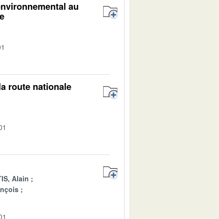
environnemental au
re
01
la route nationale
01
S, Alain
nçois
01