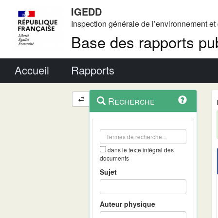
IGEDD
Inspection générale de l’environnement e
Base des rapports pub
Menu principal
Accueil
Rapports
Menu
Navigation
Recherche
contextuel
et
outils
annexes
dans le texte intégral des
documents
Sujet
Auteur physique