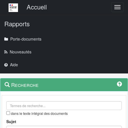
Menu principal
Accueil
Toggl
Rapports
Porte-documents
Nouveautés
Aide
Menu
Navigation
Recherche
contextuel
et
outils
annexes
dans le texte intégral des documents
Sujet